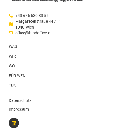
+43 676 630 83 55
Margaretenstraße 44 / 11
1040 Wien
office@fundoffice.at
WAS
WIR
WO
FÜR WEN
TUN
Datenschutz
Impressum
L
i