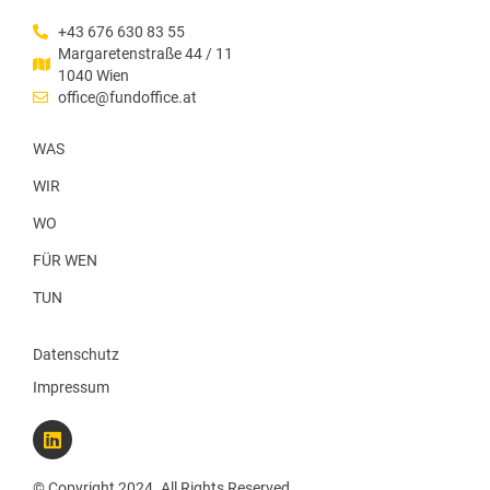
+43 676 630 83 55
Margaretenstraße 44 / 11
1040 Wien
office@fundoffice.at
WAS
WIR
WO
FÜR WEN
TUN
Datenschutz
Impressum
L
i
n
k
© Copyright 2024. All Rights Reserved