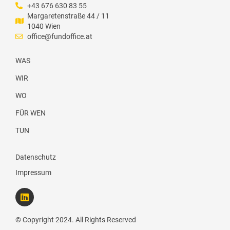
+43 676 630 83 55
Margaretenstraße 44 / 11
1040 Wien
office@fundoffice.at
WAS
WIR
WO
FÜR WEN
TUN
Datenschutz
Impressum
L
i
n
k
© Copyright 2024. All Rights Reserved
e